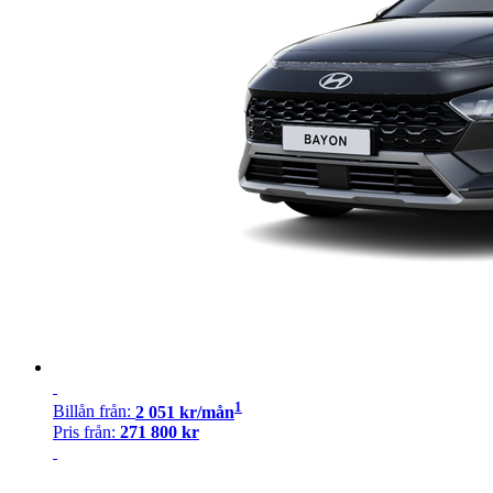
1
Billån
från:
2 051
kr/mån
Pris från:
271 800
kr