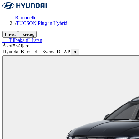
Bilmodeller
/
TUCSON Plug-in Hybrid
Privat
Företag
← Tillbaka till listan
Återförsäljare
Hyundai Karlstad – Svema Bil AB
✕