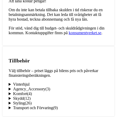
Att låna kostar pengar!
Om du inte kan betala tillbaka skulden i tid riskerar du en
betalningsanmärkning. Det kan leda till svårigheter att få
hyra bostad, teckna abonnemang och få nya lån.
För stöd, vänd dig till budget- och skuldrådgivningen i din
kommun. Kontaktuppgifter finns på
konsumentverket.se
.
Tillbehör
Välj tillbehör – priset läggs på bilens pris och påverkar
finansieringsberäkningen.
Vinterhjul
Agency_Accessory
(
3
)
Komfort
(
4
)
Skydd
(
12
)
Styling
(
26
)
Transport och Förvaring
(
9
)