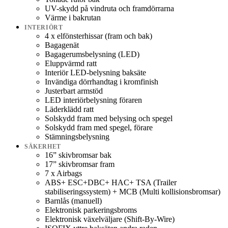
UV-skydd på vindruta och framdörrarna
Värme i bakrutan
INTERIÖRT
4 x elfönsterhissar (fram och bak)
Bagagenät
Bagagerumsbelysning (LED)
Eluppvärmd ratt
Interiör LED-belysning baksäte
Invändiga dörrhandtag i kromfinish
Justerbart armstöd
LED interiörbelysning föraren
Läderklädd ratt
Solskydd fram med belysing och spegel
Solskydd fram med spegel, förare
Stämningsbelysning
SÄKERHET
16” skivbromsar bak
17” skivbromsar fram
7 x Airbags
ABS+ ESC+DBC+ HAC+ TSA (Trailer
stabiliseringssystem) + MCB (Multi kollisionsbromsar)
Barnlås (manuell)
Elektronisk parkeringsbroms
Elektronisk växelväljare (Shift-By-Wire)