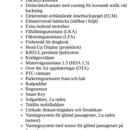
Däcktryckssensor
Dödavinkelvarnare med varning för korsande trafik vid
backning
Elektroniskt avbländande innerbackspegel (ECM)
Elmanövrerad baklucka (ställbar i höjd)
Extra isolerad motorhuv
Filhållningsassistans (LKA)
Filkörningsassistans (LFA)
Förberedd för dragkrok
Head-Up Display (projektion)
KRELL premium ljudsystem
Körlägesväljare
Motorvägsassistans 1.5 (HDA 1.5)
Over the Air uppdateringar (OTA)
PTC-värmare
Parkeringssensorer fram och bak
Rattpaddlar
Regnsensor
Smart Key
Solgardiner, 2:a raden
Trådlös mobilladdare
Utökade diskant-högtalare och förstärkare
Varningssystem för glömd passagerare, 2:a raden
(sensor)
Varningssystem med sensor för glömd passagerare på