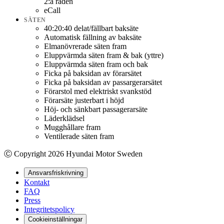
2:a raden
eCall
SÄTEN
40:20:40 delat/fällbart baksäte
Automatisk fällning av baksäte
Elmanövrerade säten fram
Eluppvärmda säten fram & bak (yttre)
Eluppvärmda säten fram och bak
Ficka på baksidan av förarsätet
Ficka på baksidan av passargerarsätet
Förarstol med elektriskt svankstöd
Förarsäte justerbart i höjd
Höj- och sänkbart passagerarsäte
Läderklädsel
Mugghållare fram
Ventilerade säten fram
Ⓒ Copyright
2026
Hyundai Motor Sweden
Ansvarsfriskrivning
Kontakt
FAQ
Press
Integritetspolicy
Cookieinställningar