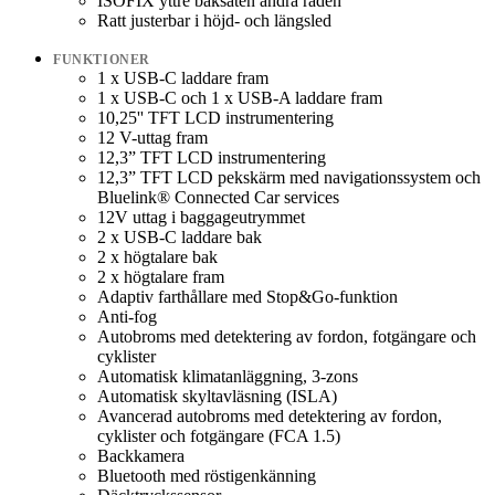
ISOFIX yttre baksäten andra raden
Ratt justerbar i höjd- och längsled
FUNKTIONER
1 x USB-C laddare fram
1 x USB-C och 1 x USB-A laddare fram
10,25'' TFT LCD instrumentering
12 V-uttag fram
12,3” TFT LCD instrumentering
12,3” TFT LCD pekskärm med navigationssystem och
Bluelink® Connected Car services
12V uttag i baggageutrymmet
2 x USB-C laddare bak
2 x högtalare bak
2 x högtalare fram
Adaptiv farthållare med Stop&Go-funktion
Anti-fog
Autobroms med detektering av fordon, fotgängare och
cyklister
Automatisk klimatanläggning, 3-zons
Automatisk skyltavläsning (ISLA)
Avancerad autobroms med detektering av fordon,
cyklister och fotgängare (FCA 1.5)
Backkamera
Bluetooth med röstigenkänning