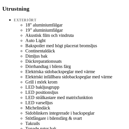
Utrustning
EXTERIÖRT
18'' aluminiumfälgar
19” aluminiumfälgar
Akustisk film och vindruta
Auto Light
Bakspoiler med högt placerat bromsljus
Continentaldäck
Dimljus bak
Däckreparationssats
Dörrhandtag i bilens färg
Elektriska sidobackspeglar med värme
Elektriskt infällbara sidobackspeglar med värme
Grill i mörk krom
LED bakljusgrupp
LED positionsljus
LED strålkastare med matrixfunktion
LED varselljus
Michelindäck
Sidoblinkers integrerade i backspeglar
Stötfångare i bilensfärg & svart
Takrails
Tonade rutor bak