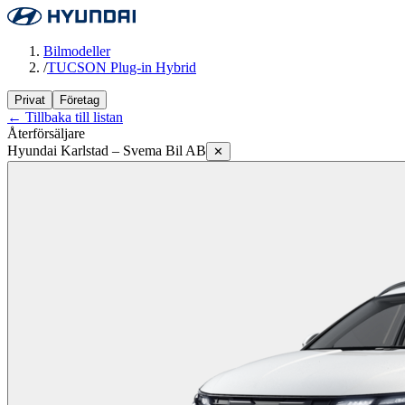
Bilmodeller
/
TUCSON Plug-in Hybrid
Privat
Företag
← Tillbaka till listan
Återförsäljare
Hyundai Karlstad – Svema Bil AB
✕