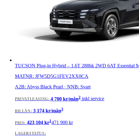
TUCSON Plug-in Hybrid
–
1.6T 288hk 2WD 6AT Essential
MATNR:
JFW5D5G1FEV2XX0CA
A2B: Abyss Black Pearl · NNB: Svart
2
4 700
kr/mån
inkl service
PRIVATLEASING
:
3
3 174
kr/mån
BILLÅN
:
1
423 104
kr
471 900
kr
PRIS:
LAGERSTATUS: