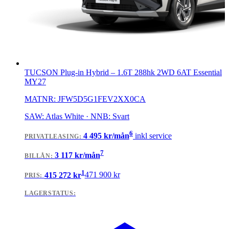
TUCSON Plug-in Hybrid
–
1.6T 288hk 2WD 6AT Essential
MY27
MATNR:
JFW5D5G1FEV2XX0CA
SAW: Atlas White · NNB: Svart
6
4 495
kr/mån
inkl service
PRIVATLEASING
:
7
3 117
kr/mån
BILLÅN
:
1
415 272
kr
471 900
kr
PRIS:
LAGERSTATUS: