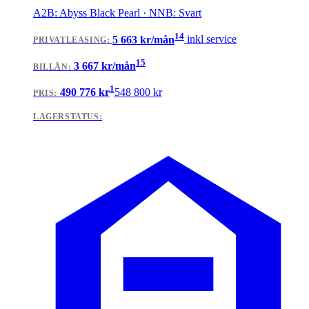
A2B: Abyss Black Pearl · NNB: Svart
14
5 663
kr/mån
inkl service
PRIVATLEASING
:
15
3 667
kr/mån
BILLÅN
:
1
490 776
kr
548 800
kr
PRIS:
LAGERSTATUS: