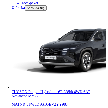
Tech-paket
Utforska
Kontakta mig
TUCSON Plug-in Hybrid
–
1.6T 288hk 4WD 6AT
Advanced MY27
MATNR:
JFW5D5G1GEV2YY983