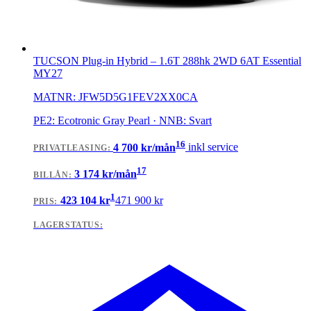
TUCSON Plug-in Hybrid
–
1.6T 288hk 2WD 6AT Essential
MY27
MATNR:
JFW5D5G1FEV2XX0CA
PE2: Ecotronic Gray Pearl · NNB: Svart
16
4 700
kr/mån
inkl service
PRIVATLEASING
:
17
3 174
kr/mån
BILLÅN
:
1
423 104
kr
471 900
kr
PRIS:
LAGERSTATUS: