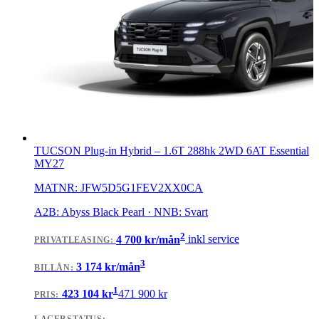
TUCSON Plug-in Hybrid
–
1.6T 288hk 2WD 6AT Essential
MY27
MATNR:
JFW5D5G1FEV2XX0CA
A2B: Abyss Black Pearl · NNB: Svart
2
4 700
kr/mån
inkl service
PRIVATLEASING
:
3
3 174
kr/mån
BILLÅN
:
1
423 104
kr
471 900
kr
PRIS: