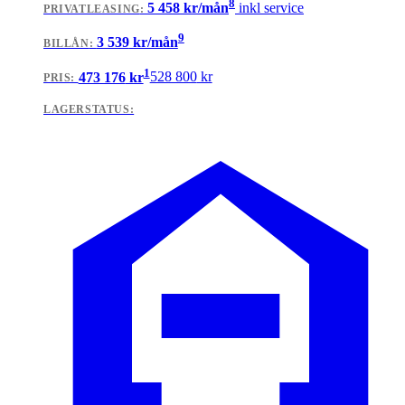
8
5 458
kr/mån
inkl service
PRIVATLEASING
:
9
3 539
kr/mån
BILLÅN
:
1
473 176
kr
528 800
kr
PRIS:
LAGERSTATUS: