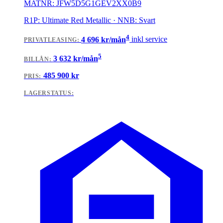
MATNR:
JFW5D5G1GEV2XX0B9
R1P: Ultimate Red Metallic · NNB: Svart
4
4 696
kr/mån
inkl service
PRIVATLEASING
:
5
3 632
kr/mån
BILLÅN
:
485 900
kr
PRIS:
LAGERSTATUS: