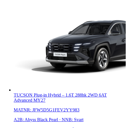
TUCSON Plug-in Hybrid
–
1.6T 288hk 2WD 6AT
Advanced MY27
MATNR:
JFW5D5G1FEV2YY983
A2B: Abyss Black Pearl · NNB: Svart