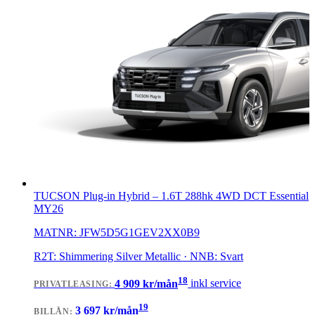
TUCSON Plug-in Hybrid
–
1.6T 288hk 4WD DCT Essential
MY26
MATNR:
JFW5D5G1GEV2XX0B9
R2T: Shimmering Silver Metallic · NNB: Svart
18
4 909
kr/mån
inkl service
PRIVATLEASING
:
19
3 697
kr/mån
BILLÅN
: