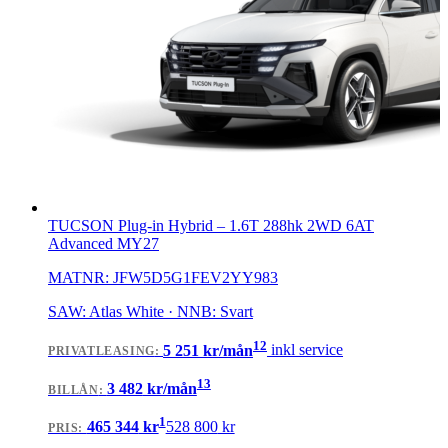
TUCSON Plug-in Hybrid
–
1.6T 288hk 2WD 6AT
Advanced MY27
MATNR:
JFW5D5G1FEV2YY983
SAW: Atlas White · NNB: Svart
12
5 251
kr/mån
inkl service
PRIVATLEASING
:
13
3 482
kr/mån
BILLÅN
:
1
465 344
kr
528 800
kr
PRIS: