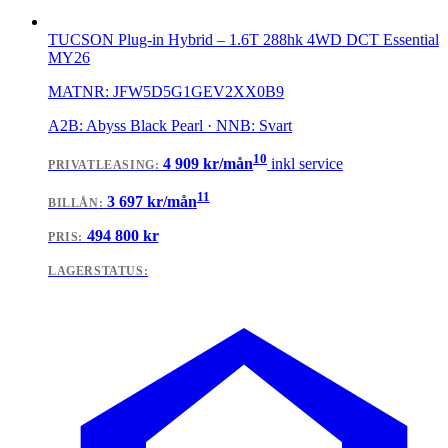
TUCSON Plug-in Hybrid
–
1.6T 288hk 4WD DCT Essential
MY26
MATNR:
JFW5D5G1GEV2XX0B9
A2B: Abyss Black Pearl · NNB: Svart
10
4 909
kr/mån
inkl service
PRIVATLEASING
:
11
3 697
kr/mån
BILLÅN
:
494 800
kr
PRIS:
LAGERSTATUS: