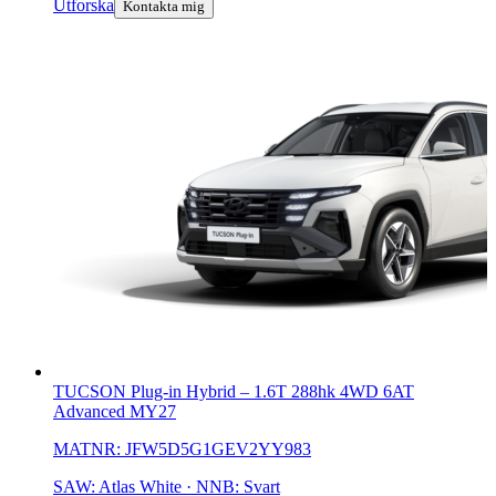
Utforska
Kontakta mig
TUCSON Plug-in Hybrid
–
1.6T 288hk 4WD 6AT
Advanced MY27
MATNR:
JFW5D5G1GEV2YY983
SAW: Atlas White · NNB: Svart