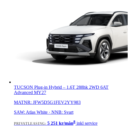
TUCSON Plug-in Hybrid
–
1.6T 288hk 2WD 6AT
Advanced MY27
MATNR:
JFW5D5G1FEV2YY983
SAW: Atlas White · NNB: Svart
8
5 251
kr/mån
inkl service
PRIVATLEASING
: