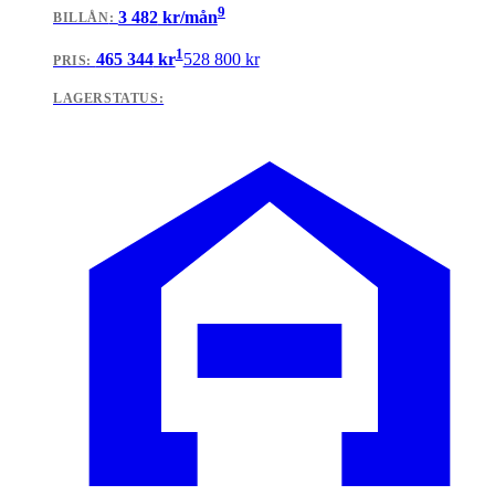
9
3 482
kr/mån
BILLÅN
:
1
465 344
kr
528 800
kr
PRIS:
LAGERSTATUS: