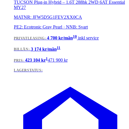
TUCSON Plug-in Hybrid
–
1.6T 288hk 2WD 6AT Essential
MY27
MATNR:
JFW5D5G1FEV2XX0CA
PE2: Ecotronic Gray Pearl · NNB: Svart
10
4 700
kr/mån
inkl service
PRIVATLEASING
:
11
3 174
kr/mån
BILLÅN
:
1
423 104
kr
471 900
kr
PRIS:
LAGERSTATUS: