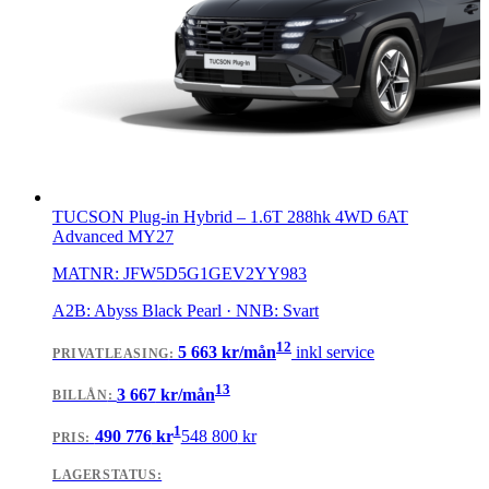
TUCSON Plug-in Hybrid
–
1.6T 288hk 4WD 6AT
Advanced MY27
MATNR:
JFW5D5G1GEV2YY983
A2B: Abyss Black Pearl · NNB: Svart
12
5 663
kr/mån
inkl service
PRIVATLEASING
:
13
3 667
kr/mån
BILLÅN
:
1
490 776
kr
548 800
kr
PRIS:
LAGERSTATUS: