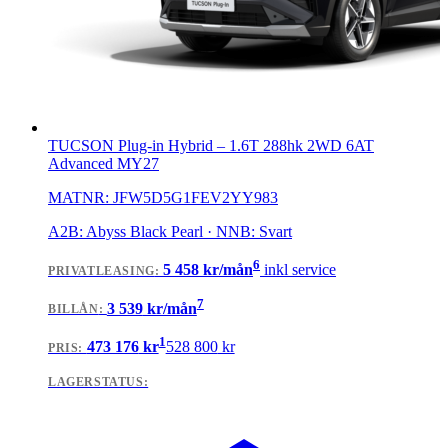
TUCSON Plug-in Hybrid
–
1.6T 288hk 2WD 6AT
Advanced MY27
MATNR:
JFW5D5G1FEV2YY983
A2B: Abyss Black Pearl · NNB: Svart
6
5 458
kr/mån
inkl service
PRIVATLEASING
:
7
3 539
kr/mån
BILLÅN
:
1
473 176
kr
528 800
kr
PRIS:
LAGERSTATUS: