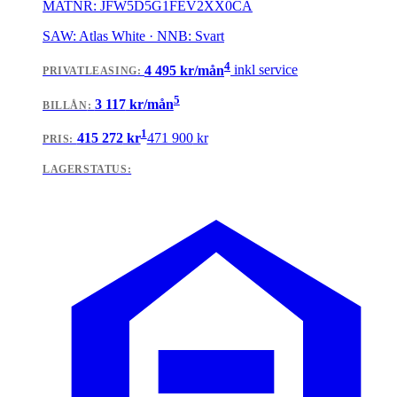
MATNR:
JFW5D5G1FEV2XX0CA
SAW: Atlas White · NNB: Svart
4
4 495
kr/mån
inkl service
PRIVATLEASING
:
5
3 117
kr/mån
BILLÅN
:
1
415 272
kr
471 900
kr
PRIS:
LAGERSTATUS: