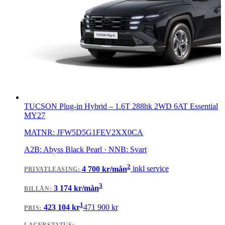
TUCSON Plug-in Hybrid
–
1.6T 288hk 2WD 6AT Essential
MY27
MATNR:
JFW5D5G1FEV2XX0CA
A2B: Abyss Black Pearl · NNB: Svart
2
4 700
kr/mån
inkl service
PRIVATLEASING
:
3
3 174
kr/mån
BILLÅN
:
1
423 104
kr
471 900
kr
PRIS: