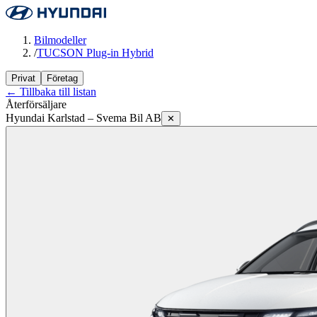
Bilmodeller
/
TUCSON Plug-in Hybrid
Privat
Företag
← Tillbaka till listan
Återförsäljare
Hyundai Karlstad – Svema Bil AB
✕