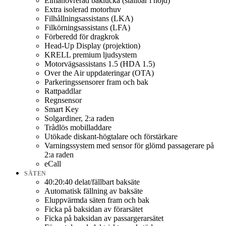
Elmanövrerad baklucka (ställbar i höjd)
Extra isolerad motorhuv
Filhållningsassistans (LKA)
Filkörningsassistans (LFA)
Förberedd för dragkrok
Head-Up Display (projektion)
KRELL premium ljudsystem
Motorvägsassistans 1.5 (HDA 1.5)
Over the Air uppdateringar (OTA)
Parkeringssensorer fram och bak
Rattpaddlar
Regnsensor
Smart Key
Solgardiner, 2:a raden
Trådlös mobilladdare
Utökade diskant-högtalare och förstärkare
Varningssystem med sensor för glömd passagerare på
2:a raden
eCall
SÄTEN
40:20:40 delat/fällbart baksäte
Automatisk fällning av baksäte
Eluppvärmda säten fram och bak
Ficka på baksidan av förarsätet
Ficka på baksidan av passargerarsätet