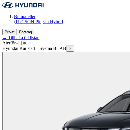
Bilmodeller
/
TUCSON Plug-in Hybrid
Privat
Företag
← Tillbaka till listan
Återförsäljare
Hyundai Karlstad – Svema Bil AB
✕