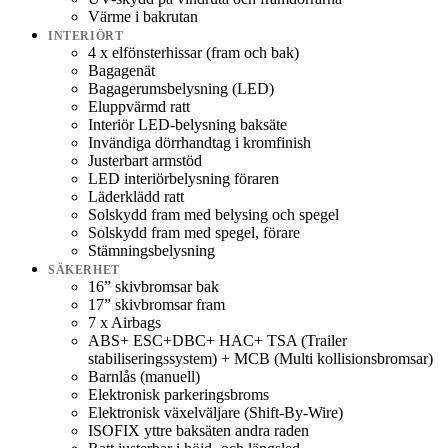
Värme i bakrutan
INTERIÖRT
4 x elfönsterhissar (fram och bak)
Bagagenät
Bagagerumsbelysning (LED)
Eluppvärmd ratt
Interiör LED-belysning baksäte
Invändiga dörrhandtag i kromfinish
Justerbart armstöd
LED interiörbelysning föraren
Läderklädd ratt
Solskydd fram med belysing och spegel
Solskydd fram med spegel, förare
Stämningsbelysning
SÄKERHET
16” skivbromsar bak
17” skivbromsar fram
7 x Airbags
ABS+ ESC+DBC+ HAC+ TSA (Trailer
stabiliseringssystem) + MCB (Multi kollisionsbromsar)
Barnlås (manuell)
Elektronisk parkeringsbroms
Elektronisk växelväljare (Shift-By-Wire)
ISOFIX yttre baksäten andra raden