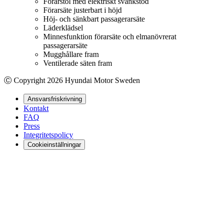
Förarstol med elektriskt svankstöd
Förarsäte justerbart i höjd
Höj- och sänkbart passagerarsäte
Läderklädsel
Minnesfunktion förarsäte och elmanövrerat
passagerarsäte
Mugghållare fram
Ventilerade säten fram
Ⓒ Copyright
2026
Hyundai Motor Sweden
Ansvarsfriskrivning
Kontakt
FAQ
Press
Integritetspolicy
Cookieinställningar