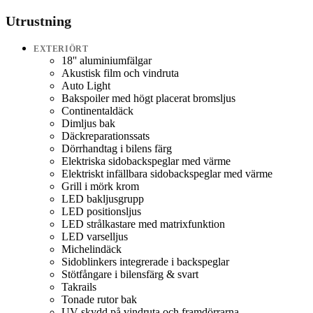
Utrustning
EXTERIÖRT
18'' aluminiumfälgar
Akustisk film och vindruta
Auto Light
Bakspoiler med högt placerat bromsljus
Continentaldäck
Dimljus bak
Däckreparationssats
Dörrhandtag i bilens färg
Elektriska sidobackspeglar med värme
Elektriskt infällbara sidobackspeglar med värme
Grill i mörk krom
LED bakljusgrupp
LED positionsljus
LED strålkastare med matrixfunktion
LED varselljus
Michelindäck
Sidoblinkers integrerade i backspeglar
Stötfångare i bilensfärg & svart
Takrails
Tonade rutor bak
UV-skydd på vindruta och framdörrarna