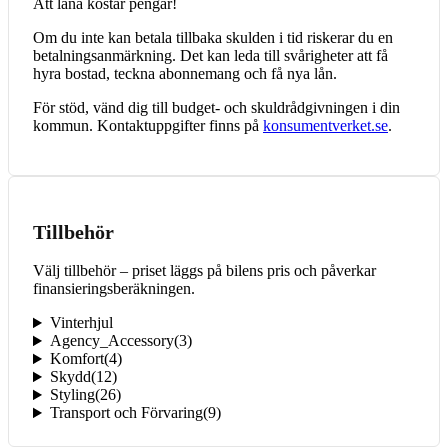
Att låna kostar pengar!
Om du inte kan betala tillbaka skulden i tid riskerar du en
betalningsanmärkning. Det kan leda till svårigheter att få
hyra bostad, teckna abonnemang och få nya lån.
För stöd, vänd dig till budget- och skuldrådgivningen i din
kommun. Kontaktuppgifter finns på
konsumentverket.se
.
Tillbehör
Välj tillbehör – priset läggs på bilens pris och påverkar
finansieringsberäkningen.
Vinterhjul
Agency_Accessory
(
3
)
Komfort
(
4
)
Skydd
(
12
)
Styling
(
26
)
Transport och Förvaring
(
9
)