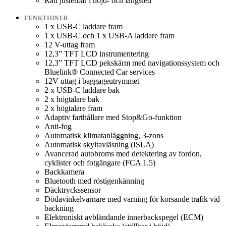
Ratt justerbar i höjd- och längsled
FUNKTIONER
1 x USB-C laddare fram
1 x USB-C och 1 x USB-A laddare fram
12 V-uttag fram
12,3” TFT LCD instrumentering
12,3” TFT LCD pekskärm med navigationssystem och
Bluelink® Connected Car services
12V uttag i baggageutrymmet
2 x USB-C laddare bak
2 x högtalare bak
2 x högtalare fram
Adaptiv farthållare med Stop&Go-funktion
Anti-fog
Automatisk klimatanläggning, 3-zons
Automatisk skyltavläsning (ISLA)
Avancerad autobroms med detektering av fordon,
cyklister och fotgängare (FCA 1.5)
Backkamera
Bluetooth med röstigenkänning
Däcktryckssensor
Dödavinkelvarnare med varning för korsande trafik vid
backning
Elektroniskt avbländande innerbackspegel (ECM)