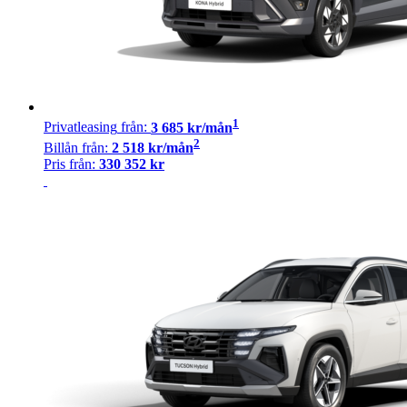
1
Privatleasing
från:
3 685
kr/mån
2
Billån
från:
2 518
kr/mån
Pris från:
330 352
kr