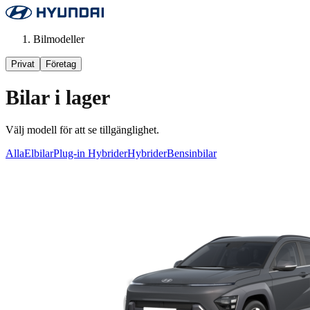
Bilmodeller
Privat
Företag
Bilar i lager
Välj modell för att se tillgänglighet.
Alla
Elbilar
Plug-in Hybrider
Hybrider
Bensinbilar