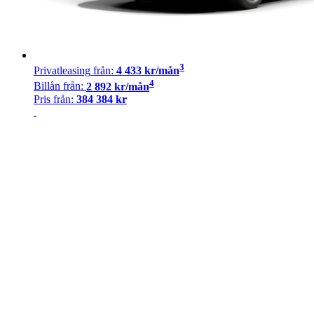
3
Privatleasing
från:
4 433
kr/mån
4
Billån
från:
2 892
kr/mån
Pris från:
384 384
kr