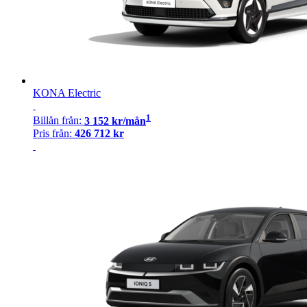
KONA Electric
1
Billån
från:
3 152
kr/mån
Pris från:
426 712
kr