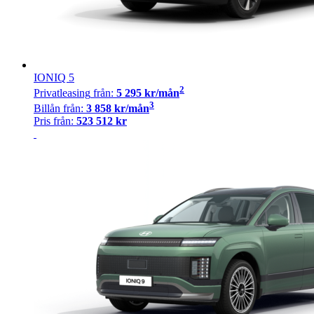
IONIQ 5
2
Privatleasing
från:
5 295
kr/mån
3
Billån
från:
3 858
kr/mån
Pris från:
523 512
kr