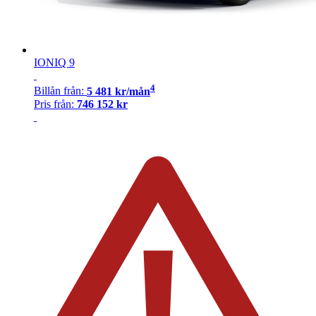
IONIQ 9
4
Billån
från:
5 481
kr/mån
Pris från:
746 152
kr