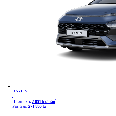
BAYON
1
Billån
från:
2 051
kr/mån
Pris från:
271 800
kr