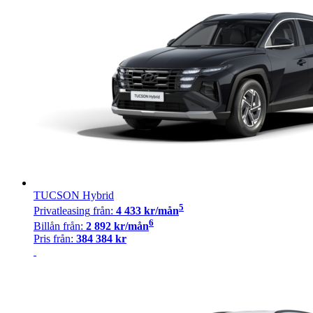
TUCSON Hybrid
5
Privatleasing
från:
4 433
kr/mån
6
Billån
från:
2 892
kr/mån
Pris från:
384 384
kr