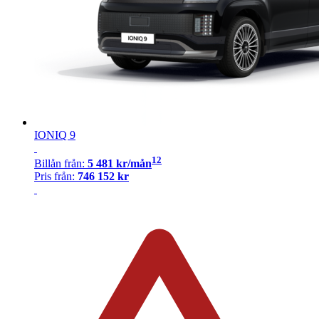
IONIQ 9
12
Billån
från:
5 481
kr/mån
Pris från:
746 152
kr