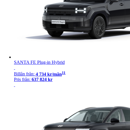
SANTA FE Plug-in Hybrid
11
Billån
från:
4 734
kr/mån
Pris från:
637 824
kr