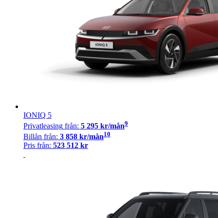
IONIQ 5
9
Privatleasing
från:
5 295
kr/mån
10
Billån
från:
3 858
kr/mån
Pris från:
523 512
kr